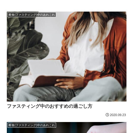
断食(ファスティング)中のあれこれ
ファスティング中のおすすめの過ごし方
2020.09.23
断食(ファスティング)中のあれこれ