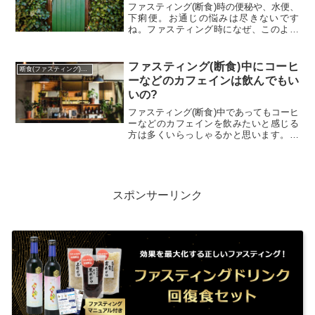
ファスティング(断食)時の便秘や、水便、
下痢便。お通じの悩みは尽きないです
ね。ファスティング時になぜ、このよう
なお通じの悩みが発生するのか、理由と
対処方法を探ります。このページを見れ
ば、あなたの悩みも解決するかもしれま
ファスティング(断食)中にコーヒ
断食(ファスティング)に関わるQ&A
せん。
ーなどのカフェインは飲んでもい
いの?
ファスティング(断食)中であってもコーヒ
ーなどのカフェインを飲みたいと感じる
方は多くいらっしゃるかと思います。で
すが、あまり、おススメできません。カ
フェインの作用と言えば覚醒作用。ファ
スティング時においてはどのように働く
のでしょうか。
スポンサーリンク