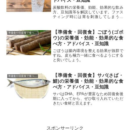
ドバイス・豆知識
炭酸飲料の栄養価、効能、効果的な飲み
方、豆知識等を解説しています。ファス
ティング時には胃を刺激してしまうた
め、おすすめできませんが、食べ過ぎが
気になる方には、無糖の物であれば普段
の生活に取り入れてみてほしい飲料で
【準備食・回復食】ごぼう(ゴボ
準備食や回復食で食べて良い食品・食べてはいけない食品
す。
ウ)の栄養価・効能・効果的な食
べ方・アドバイス・豆知識
ごぼうは腸内環境を整える効果が抜群で
すね。皮も極力一緒に食べるようにする
と良いでしょう。
【準備食・回復食】サバ(さば・
準備食や回復食で食べて良い食品・食べてはいけない食品
鯖)の栄養価・効能・効果的な食
べ方・アドバイス・豆知識
サバはDHA、EPAが豊富なため回復食後
期に入ってから、ぜひ取り入れていただ
きたい食材と言えます。
スポンサーリンク