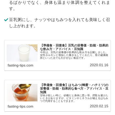
るばかりでなく、身体も温まり体調を整えてくれま
す。
豆乳粥にし、ナッツやはちみつを入れても美味しく召
し上がれます。
【準備食・回復食】豆乳の栄養価・効能・効果的
な飲み方・アドバイス・豆知識
今回は、豆乳の栄養価や効果的な飲み方を記載しました。
女性ホルモンと類似した働きをしてくれたり、骨の健康維
持といった点でも欠かせない食品です。
2020.01.16
fasting-tips.com
【準備食・回復食】はちみつ(蜂蜜・ハチミツ)の
栄養価・効能・効果的な食べ方・アドバイス・豆
知識
甘味が欲しい時に、砂糖だと身体に悪い等、摂取を避けた
いときがありますが、ビタミンやミネラルが補えるはちみ
つで代用することもできます。
2020.02.15
fasting-tips.com