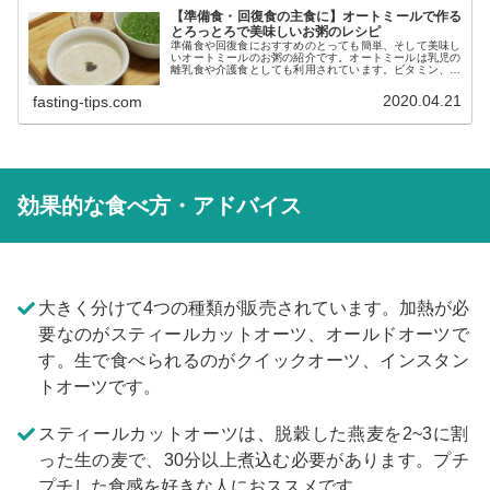
【準備食・回復食の主食に】オートミールで作る
とろっとろで美味しいお粥のレシピ
準備食や回復食におすすめのとっても簡単、そして美味し
いオートミールのお粥の紹介です。オートミールは乳児の
離乳食や介護食としても利用されています。ビタミン、ミ
ネラル、食物繊維も豊富でGI値が低いので準備食や回復食
に非常にオススメ。添加物が入っていなくて加工度が低い
2020.04.21
fasting-tips.com
物だと、安心して食べられますね。
効果的な食べ方・アドバイス
大きく分けて4つの種類が販売されています。加熱が必
要なのがスティールカットオーツ、オールドオーツで
す。生で食べられるのがクイックオーツ、インスタン
トオーツです。
スティールカットオーツは、脱穀した燕麦を2~3に割
った生の麦で、30分以上煮込む必要があります。プチ
プチした食感を好きな人におススメです。