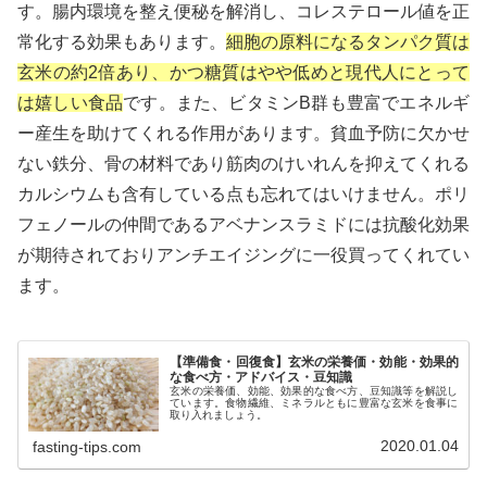
す。腸内環境を整え便秘を解消し、コレステロール値を正
常化する効果もあります。
細胞の原料になるタンパク質は
玄米の約2倍あり、かつ糖質はやや低めと現代人にとって
は嬉しい食品
です。また、ビタミンB群も豊富でエネルギ
ー産生を助けてくれる作用があります。貧血予防に欠かせ
ない鉄分、骨の材料であり筋肉のけいれんを抑えてくれる
カルシウムも含有している点も忘れてはいけません。ポリ
フェノールの仲間であるアベナンスラミドには抗酸化効果
が期待されておりアンチエイジングに一役買ってくれてい
ます。
【準備食・回復食】玄米の栄養価・効能・効果的
な食べ方・アドバイス・豆知識
玄米の栄養価、効能、効果的な食べ方、豆知識等を解説し
ています。食物繊維、ミネラルともに豊富な玄米を食事に
取り入れましょう。
2020.01.04
fasting-tips.com