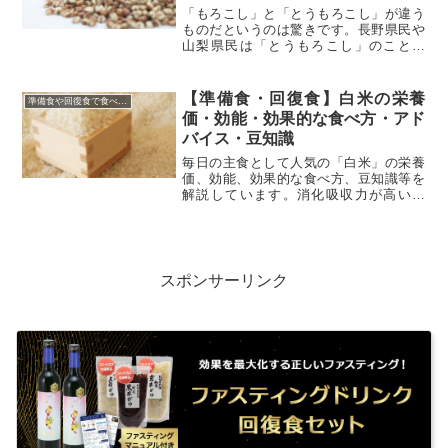
知識
「もろこし」と「とうもろこし」が違う
ものだというのは驚きです。長野県民や
山梨県民は「とうもろこし」のことを
「もろこし」と言い表すので、違いを初
めて知りました。それぞれの栄養素を効
率よく摂取しましょう。
【準備食・回復食】白米の栄養
準備食や回復食で食べて良い食品・食べてはいけない食品
価・効能・効果的な食べ方・アド
バイス・豆知識
毎日の主食として人気の「白米」の栄養
価、効能、効果的な食べ方、豆知識等を
解説しています。消化吸収力が高いの
で、食べ過ぎには注意です。
スポンサーリンク