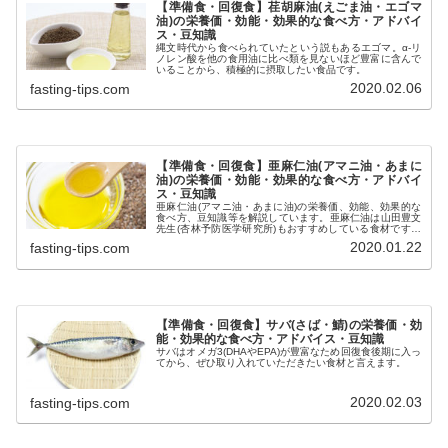
【準備食・回復食】荏胡麻油(えごま油・エゴマ
油)の栄養価・効能・効果的な食べ方・アドバイ
ス・豆知識
縄文時代から食べられていたという説もあるエゴマ。α-リ
ノレン酸を他の食用油に比べ類を見ないほど豊富に含んで
いることから、積極的に摂取したい食品です。
2020.02.06
fasting-tips.com
【準備食・回復食】亜麻仁油(アマニ油・あまに
油)の栄養価・効能・効果的な食べ方・アドバイ
ス・豆知識
亜麻仁油(アマニ油・あまに油)の栄養価、効能、効果的な
食べ方、豆知識等を解説しています。亜麻仁油は山田豊文
先生(杏林予防医学研究所)もおすすめしている食材です。
意識して積極的に摂取しましょう。
2020.01.22
fasting-tips.com
【準備食・回復食】サバ(さば・鯖)の栄養価・効
能・効果的な食べ方・アドバイス・豆知識
サバはオメガ3(DHAやEPA)が豊富なため回復食後期に入っ
てから、ぜひ取り入れていただきたい食材と言えます。
2020.02.03
fasting-tips.com